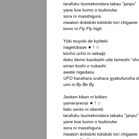
tarafuku tsumekondara takau "janpu"

yane koe kumo o tsukinuke

sora ni masshigura

niwatori dokidoki tokidoki tori chigaete

tomo ni 
Fly Fly high
Yūki tsuyoki de kyōteki

nagetobase ★ ! ☆

kūchū uchū ni sekaijū

doko demo kaodashi ude tameshi "sho
eirian koshi o nukashi

UFO
 harahara urahara gyakufunsha d
umi ni 
By Be By
Janken kiken ni bōken

yamerarenai ★ ! ☆

faito zento ni obentō

tarafuku tsumekondara takaku "janpu"

yane koe kumo o tsukinuke

sora ni masshigura

niwatori dokidoki tokidoki tori chigaete
