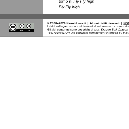
tomo ni 
Fly Fly high
Fly Fly high······
© 2000–2026 KameHouse.it
|
Alcuni diritti riservati
|
NOT
I diritti sul layout sono tutti riservati al webmaster. I contenut
Gli altri contenuti sono copyright di terzi.
Dragon Ball, Dragon
Tōei ANIMATION. No copyright infringement intended by this u