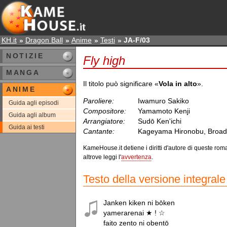
KH.it
Dragon Ball
Anime
Testi
JA-F/03
NOTIZIE
Fly high
MANGA
Il titolo può significare «
Vola in alto
».
ANIME
Paroliere:
Iwamuro Sakiko
Guida agli episodi
Compositore:
Yamamoto Kenji
Guida agli album
Arrangiatore:
Sudō Ken'ichi
Guida ai testi
Cantante:
Kageyama Hironobu, Broa
KameHouse.it detiene i diritti d'autore di queste roma
altrove leggi l'
avvertenza
.
Testo della versione integrale
Janken kiken ni bōken

yamerarenai ★ ! ☆

faito zento ni obentō
