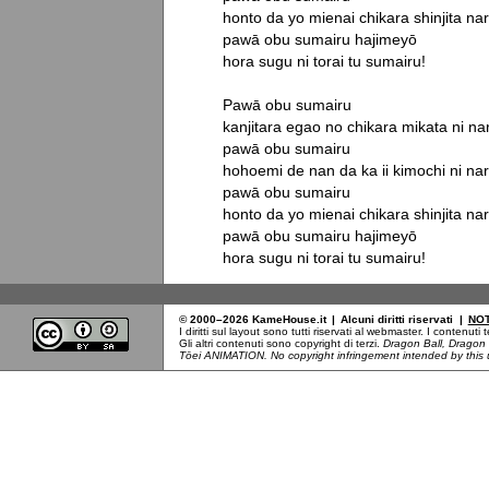
honto da yo mienai chikara shinjita nar
pawā obu sumairu hajimeyō

hora sugu ni torai tu sumairu!

Pawā obu sumairu

kanjitara egao no chikara mikata ni nar
pawā obu sumairu

hohoemi de nan da ka ii kimochi ni nar
pawā obu sumairu

honto da yo mienai chikara shinjita nar
pawā obu sumairu hajimeyō

hora sugu ni torai tu sumairu!
© 2000–2026 KameHouse.it
|
Alcuni diritti riservati
|
NOT
I diritti sul layout sono tutti riservati al webmaster. I contenut
Gli altri contenuti sono copyright di terzi.
Dragon Ball, Dragon
Tōei ANIMATION. No copyright infringement intended by this u