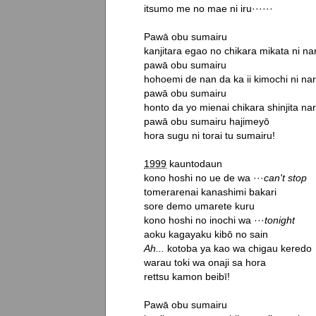
itsumo me no mae ni iru······

Pawā obu sumairu

kanjitara egao no chikara mikata ni nar
pawā obu sumairu

hohoemi de nan da ka ii kimochi ni nar
pawā obu sumairu

honto da yo mienai chikara shinjita nar
pawā obu sumairu hajimeyō

hora sugu ni torai tu sumairu!

1999
 kauntodaun

kono hoshi no ue de wa ···
can't stop
tomerarenai kanashimi bakari

sore demo umarete kuru

kono hoshi no inochi wa ···
tonight
Ah...
 kotoba ya kao wa chigau keredo

warau toki wa onaji sa hora

rettsu kamon beibī!

Pawā obu sumairu
