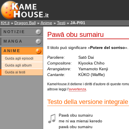
KH.it
Dragon Ball
Anime
Testi
JA-P/01
NOTIZIE
Pawā obu sumairu
MANGA
Il titolo può significare «
Potere del sorriso
».
ANIME
Paroliere:
Satō Dai
Guida agli episodi
Compositore:
Kiyooka Chiho
Guida agli album
Arrangiatore:
Yamamoto Kenji
Guida ai testi
Cantante:
KŪKO (Waffle)
KameHouse.it detiene i diritti d'autore di queste roma
altrove leggi l'
avvertenza
.
Testo della versione integrale
Pawā obu sumairu

me ni wa mienai keredo

pawā obu sumairu
