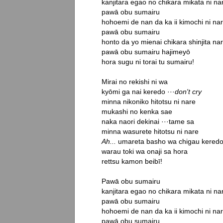
kanjitara egao no chikara mikata ni nar
pawā obu sumairu

hohoemi de nan da ka ii kimochi ni nar
pawā obu sumairu

honto da yo mienai chikara shinjita nar
pawā obu sumairu hajimeyō

hora sugu ni torai tu sumairu!

Mirai no rekishi ni wa

kyōmi ga nai keredo ···
don't cry
minna nikoniko hitotsu ni nare

mukashi no kenka sae

naka naori dekinai ···tame sa

Ah...
 umareta basho wa chigau keredo
warau toki wa onaji sa hora

rettsu kamon beibī!

Pawā obu sumairu

kanjitara egao no chikara mikata ni nar
pawā obu sumairu

hohoemi de nan da ka ii kimochi ni nar
pawā obu sumairu
